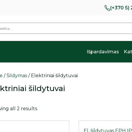
(+370 5)
Išpardavimas
Kat
e
/
Šildymas
/ Elektriniai šildytuvai
ktriniai šildytuvai
ng all 2 results
El. šildytuvas EPH IP2