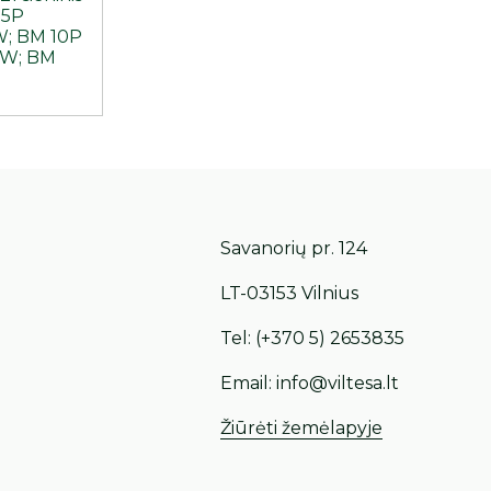
05P
; BM 10P
0W; BM
Savanorių pr. 124
LT-03153 Vilnius
Tel:
(+370 5) 2653835
Email:
info@viltesa.lt
Žiūrėti žemėlapyje