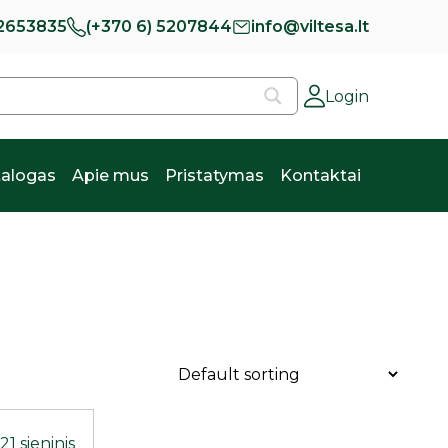
 2653835
(+370 6) 5207844
info@viltesa.lt
Login
alogas
Apie mus
Pristatymas
Kontaktai
1 sieninis