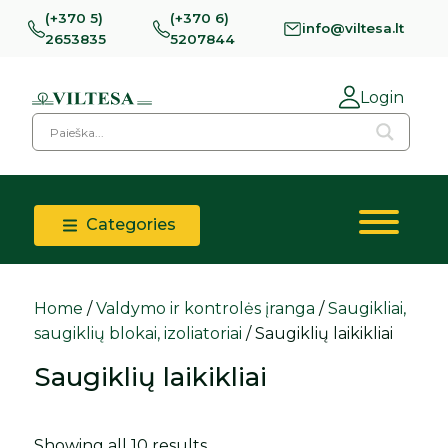
(+370 5)
(+370 6)
info@viltesa.lt
2653835
5207844
Login
Categories
Home
/
Valdymo ir kontrolės įranga
/
Saugikliai,
saugiklių blokai, izoliatoriai
/ Saugiklių laikikliai
Saugiklių laikikliai
Showing all 10 results