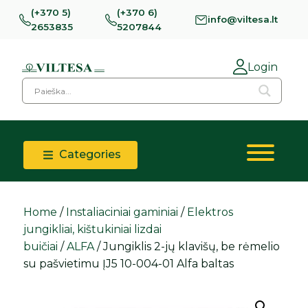
(+370 5)
(+370 6)
info@viltesa.lt
2653835
5207844
Login
Categories
Home
/
Instaliaciniai gaminiai
/
Elektros
jungikliai, kištukiniai lizdai
buičiai
/
ALFA
/ Jungiklis 2-jų klavišų, be rėmelio
su pašvietimu ĮJ5 10-004-01 Alfa baltas