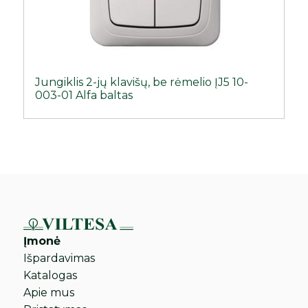
Jungiklis 2-jų klavišų, be rėmelio ĮJ5 10-
003-01 Alfa baltas
Įmonė
Išpardavimas
Katalogas
Apie mus