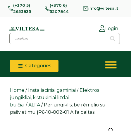
(+370 5)
(+370 6)
info@viltesa.lt
2653835
5207844
Login
Categories
Home
/
Instaliaciniai gaminiai
/
Elektros
jungikliai, kištukiniai lizdai
buičiai
/
ALFA
/ Perjungiklis, be rėmelio su
pašvietimu ĮP6-10-002-01 Alfa baltas