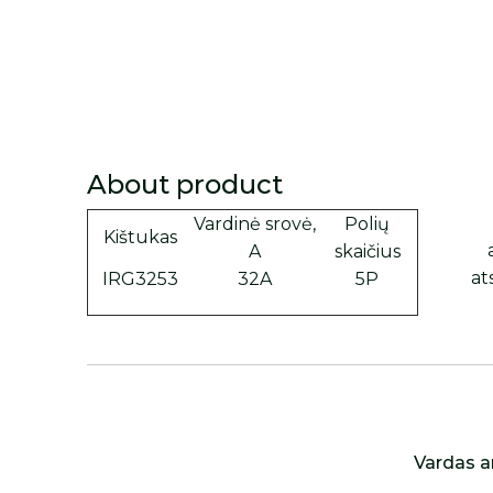
About product
Vardinė srovė,
Polių
Kištukas
A
skaičius
at
IRG3253
32A
5P
Vardas a