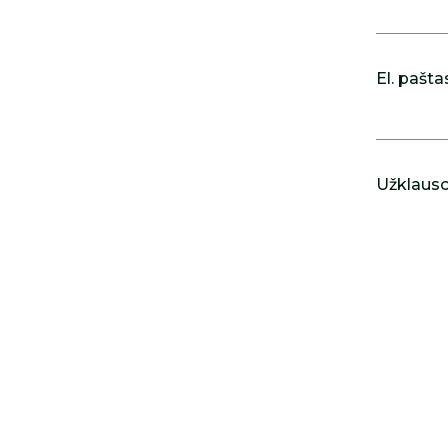
El. pašta
Užklausos