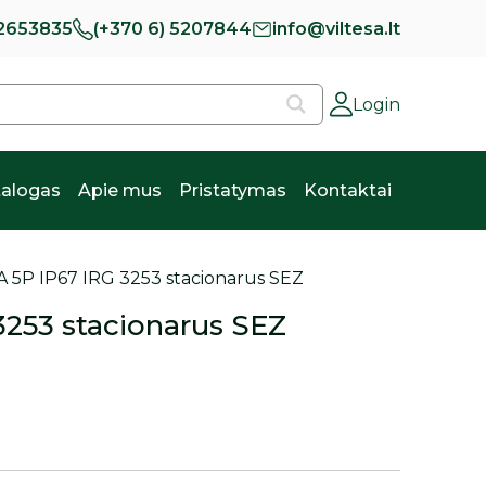
 2653835
(+370 6) 5207844
info@viltesa.lt
Login
alogas
Apie mus
Pristatymas
Kontaktai
A 5P IP67 IRG 3253 stacionarus SEZ
3253 stacionarus SEZ