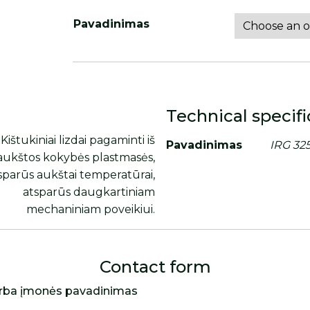
Pavadinimas
Technical specifi
Kištukiniai lizdai pagaminti iš
Pavadinimas
IRG 32
aukštos kokybės plastmasės,
sparūs aukštai temperatūrai,
atsparūs daugkartiniam
mechaniniam poveikiui.
Contact form
rba įmonės pavadinimas