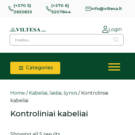
(+370 5)
(+370 6)
info@viltesa.lt
2653835
5207844
Login
Categories
Home
/
Kabeliai, laidai, šynos
/ Kontroliniai
kabeliai
Kontroliniai kabeliai
Showing all 5 results