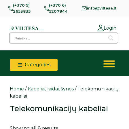
(+370 5)
(+370 6)
info@viltesa.lt
2653835
5207844
Login
Categories
Home
/
Kabeliai, laidai, šynos
/ Telekomunikacijų
kabeliai
Telekomunikacijų kabeliai
Showing all 8 results